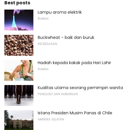
Best posts
Lampu aroma elektrik
RUMAH
Buckwheat - baik dan buruk
KECERGASAN
Hadiah kepada kakak pada Hari Lahir
RUMAH
Kualitas utama seorang pemimpin wanita
PSIKOLOGI DAN HUBUNGAN
Istana Presiden Musim Panas di Chile
AMERIKA SELATAN