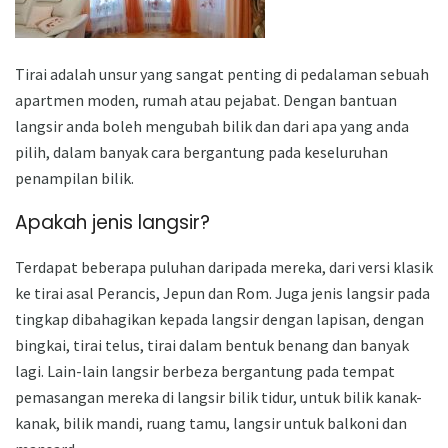
Tirai adalah unsur yang sangat penting di pedalaman sebuah
apartmen moden, rumah atau pejabat. Dengan bantuan
langsir anda boleh mengubah bilik dan dari apa yang anda
pilih, dalam banyak cara bergantung pada keseluruhan
penampilan bilik.
Apakah jenis langsir?
Terdapat beberapa puluhan daripada mereka, dari versi klasik
ke tirai asal Perancis, Jepun dan Rom. Juga jenis langsir pada
tingkap dibahagikan kepada langsir dengan lapisan, dengan
bingkai, tirai telus, tirai dalam bentuk benang dan banyak
lagi. Lain-lain langsir berbeza bergantung pada tempat
pemasangan mereka di langsir bilik tidur, untuk bilik kanak-
kanak, bilik mandi, ruang tamu, langsir untuk balkoni dan