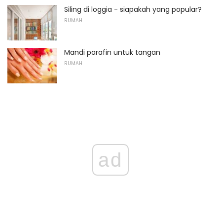
Siling di loggia - siapakah yang popular?
RUMAH
Mandi parafin untuk tangan
RUMAH
ad