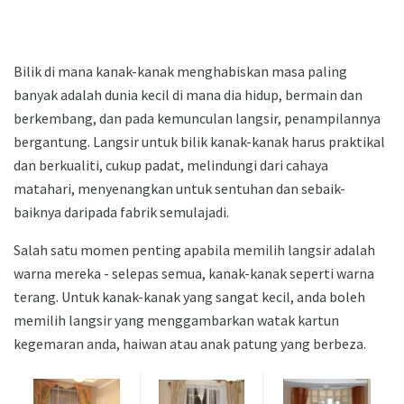
Bilik di mana kanak-kanak menghabiskan masa paling
banyak adalah dunia kecil di mana dia hidup, bermain dan
berkembang, dan pada kemunculan langsir, penampilannya
bergantung. Langsir untuk bilik kanak-kanak harus praktikal
dan berkualiti, cukup padat, melindungi dari cahaya
matahari, menyenangkan untuk sentuhan dan sebaik-
baiknya daripada fabrik semulajadi.
Salah satu momen penting apabila memilih langsir adalah
warna mereka - selepas semua, kanak-kanak seperti warna
terang. Untuk kanak-kanak yang sangat kecil, anda boleh
memilih langsir yang menggambarkan watak kartun
kegemaran anda, haiwan atau anak patung yang berbeza.