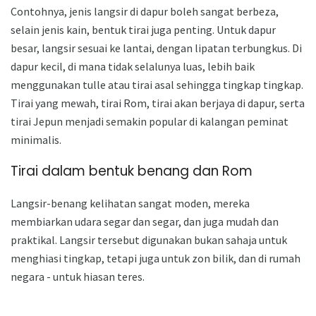
Contohnya, jenis langsir di dapur boleh sangat berbeza,
selain jenis kain, bentuk tirai juga penting. Untuk dapur
besar, langsir sesuai ke lantai, dengan lipatan terbungkus. Di
dapur kecil, di mana tidak selalunya luas, lebih baik
menggunakan tulle atau tirai asal sehingga tingkap tingkap.
Tirai yang mewah, tirai Rom, tirai akan berjaya di dapur, serta
tirai Jepun menjadi semakin popular di kalangan peminat
minimalis.
Tirai dalam bentuk benang dan Rom
Langsir-benang kelihatan sangat moden, mereka
membiarkan udara segar dan segar, dan juga mudah dan
praktikal. Langsir tersebut digunakan bukan sahaja untuk
menghiasi tingkap, tetapi juga untuk zon bilik, dan di rumah
negara - untuk hiasan teres.