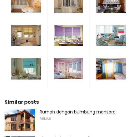
Similar posts
Rumah dengan bumbung mansard
RUMAH