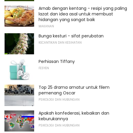
Arnab dengan kentang - resipi yang paling
lazat dan idea asal untuk membuat
hidangan yang sangat baik
MAKANAN
Bunga kesturi - sifat perubatan
KECANTIKAN DAN KESIHATAN
Perhiasan Tiffany
FESYEN
Top 25 drama amatur untuk filem
pemenang Oscar
PSIKOLOGI DAN HUBUNGAN
Apakah konfederasi, kebaikan dan
keburukannya
PSIKOLOGI DAN HUBUNGAN