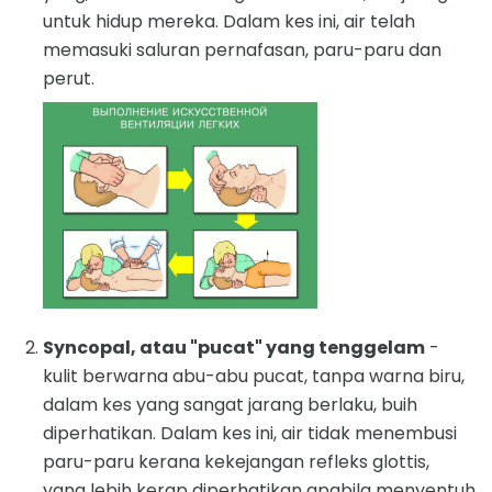
untuk hidup mereka. Dalam kes ini, air telah
memasuki saluran pernafasan, paru-paru dan
perut.
Syncopal, atau "pucat" yang tenggelam
-
kulit berwarna abu-abu pucat, tanpa warna biru,
dalam kes yang sangat jarang berlaku, buih
diperhatikan. Dalam kes ini, air tidak menembusi
paru-paru kerana kekejangan refleks glottis,
yang lebih kerap diperhatikan apabila menyentuh