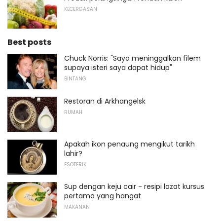
KECERGASAN
Best posts
Chuck Norris: "Saya meninggalkan filem
supaya isteri saya dapat hidup"
BINTANG
Restoran di Arkhangelsk
RUMAH
Apakah ikon penaung mengikut tarikh
lahir?
ESOTERIK
Sup dengan keju cair - resipi lazat kursus
pertama yang hangat
MAKANAN