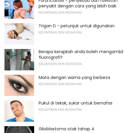
Furunculosis - penyebab dan rawatan
penyakit dengan cara yang lebih baik
KECANTIKAN DAN KESIHATAN
Trigan D - petunjuk untuk digunakan
KECANTIKAN DAN KESIHATAN
Berapa kerapkah anda boleh mengambil
fluorografi?
KECANTIKAN DAN KESIHATAN
Mata dengan warna yang berbeza
KECANTIKAN DAN KESIHATAN
Pukul di tekak, sukar untuk bernafas
KECANTIKAN DAN KESIHATAN
Glioblastoma otak tahap 4