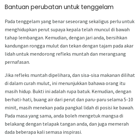
Bantuan perubatan untuk tenggelam
Pada tenggelam yang benar seseorang sekaligus perlu untuk
menghidupkan perut supaya kepala telah muncul di bawah
tahap lembangan. Kemudian, dengan jari anda, bersihkan
kandungan rongga mulut dan tekan dengan tajam pada akar
lidah untuk mendorong refleks muntah dan merangsang
pernafasan.
Jika refleks muntah dipelihara, dan sisa-sisa makanan dilihat
di dalam curah mulut, ini menunjukkan bahawa orang itu
masih hidup. Bukti ini adalah rupa batuk. Kemudian, dengan
berhati-hati, buang air dari perut dan paru-paru selama 5-10
minit, masih menekan pada pangkal lidah di posisi ke bawah.
Pada masa yang sama, anda boleh mengetuk mangsa di
belakang dengan telapak tangan anda, dan juga memerah
dada beberapa kali semasa inspirasi.