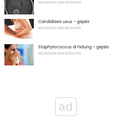
KECANTIKAN DAN KESIHATAN
Candidiasis usus - gejala
KECANTIKAN DAN KESIHATAN
Staphylococcus di hidung - gejala
KECANTIKAN DAN KESIHATAN
ad