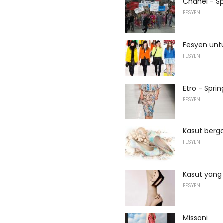
Chanel - S
FESYEN
Fesyen unt
FESYEN
Etro - Spr
FESYEN
Kasut berg
FESYEN
Kasut yang
FESYEN
Missoni