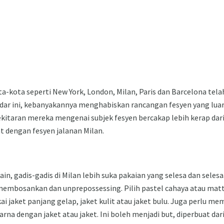
ta-kota seperti New York, London, Milan, Paris dan Barcelona tel
dar ini, kebanyakannya menghabiskan rancangan fesyen yang luar b
ekitaran mereka mengenai subjek fesyen bercakap lebih kerap dari
kat dengan fesyen jalanan Milan.
n, gadis-gadis di Milan lebih suka pakaian yang selesa dan selesa
embosankan dan unprepossessing. Pilih pastel cahaya atau matte
ai jaket panjang gelap, jaket kulit atau jaket bulu. Juga perlu m
arna dengan jaket atau jaket. Ini boleh menjadi but, diperbuat da