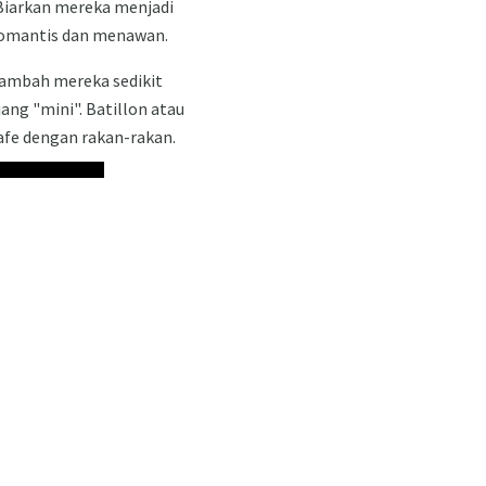
 Biarkan mereka menjadi
 romantis dan menawan.
Tambah mereka sedikit
ng "mini". Batillon atau
kafe dengan rakan-rakan.