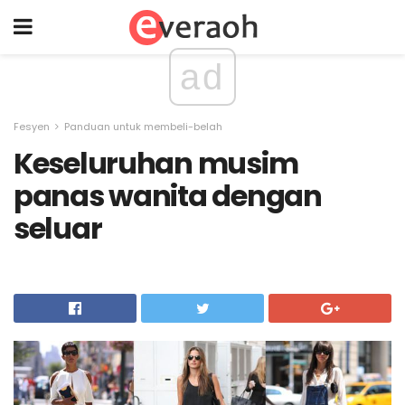
ad
Fesyen
Panduan untuk membeli-belah
Keseluruhan musim
panas wanita dengan
seluar