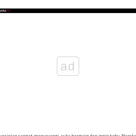
ad
Abyssinian sangat menyayangi, suka bermain dan ingin tahu. Mer