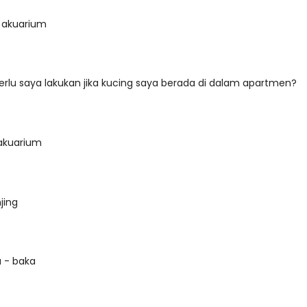
 akuarium
rlu saya lakukan jika kucing saya berada di dalam apartmen?
 akuarium
jing
a - baka