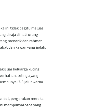
ka ini tidak begitu meluas
g diraja di hati orang-
 yang menarik dan rahmat
habat dan kawan yang indah.
il liar keluarga kucing
perhatian, telinga yang
 mempunyai 2-3 jalur warna
ksibel, pergerakan mereka
a ini mempunyai otot yang