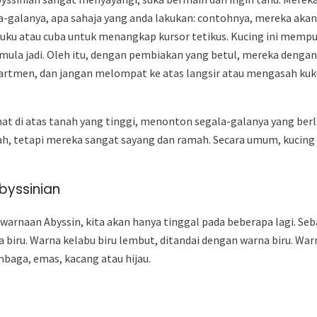
a-galanya, apa sahaja yang anda lakukan: contohnya, mereka akan
u atau cuba untuk menangkap kursor tetikus. Kucing ini memp
mula jadi. Oleh itu, dengan pembiakan yang betul, mereka denga
partmen, dan jangan melompat ke atas langsir atau mengasah kuk
hat di atas tanah yang tinggi, menonton segala-galanya yang ber
ah, tetapi mereka sangat sayang dan ramah. Secara umum, kucing
byssinian
warnaan Abyssin, kita akan hanya tinggal pada beberapa lagi. Seb
biru. Warna kelabu biru lembut, ditandai dengan warna biru. Wa
mbaga, emas, kacang atau hijau.