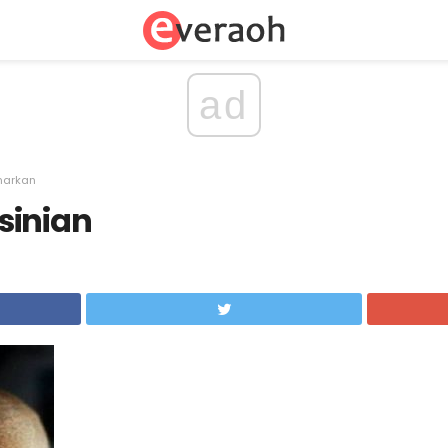
ad
narkan
sinian