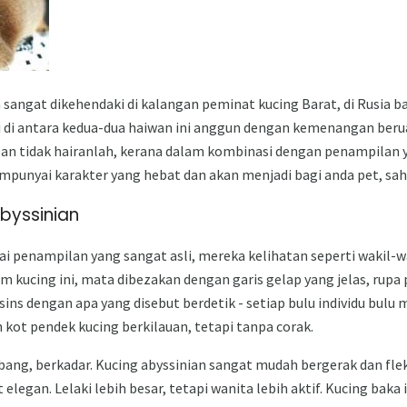
sangat dikehendaki di kalangan peminat kucing Barat, di Rusia ba
i di antara kedua-dua haiwan ini anggun dengan kemenangan beruan
Dan tidak hairanlah, kerana dalam kombinasi dengan penampilan
mempunyai karakter yang hebat dan akan menjadi bagi anda pet, sa
byssinian
 penampilan yang sangat asli, mereka kelihatan seperti wakil-wak
 kucing ini, mata dibezakan dengan garis gelap yang jelas, rupa 
sins dengan apa yang disebut berdetik - setiap bulu individu bulu
 kot pendek kucing berkilauan, tetapi tanpa corak.
ng, berkadar. Kucing abyssinian sangat mudah bergerak dan fle
elegan. Lelaki lebih besar, tetapi wanita lebih aktif. Kucing bak