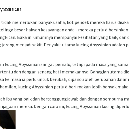
yssinian
 tidak memerlukan banyak usaha, kot pendek mereka harus disikat
telinga besar haiwan kesayangan anda - mereka perlu dibersihkan
gkitan. Baka ini umumnya mempunyai kesihatan yang baik, dan
g jarang menjadi sakit. Penyakit utama kucing Abyssinian adalah 
n kucing Abyssinian sangat pemalu, tetapi pada masa yang sama
rtentu dan dengan senang hati memakannya. Bahagian utama die
asa ke masa ia perlu untuk berubah, dipandu oleh perubahan dala
amilan, kucing Abyssinian perlu diberi makan lebih banyak maka
dalah ibu yang baik dan bertanggungjawab dan dengan sempurna 
njagaan mereka. Dengan cara ini, kucing Abyssinian kucing diperl