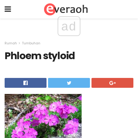
ad
Rumah
Tumbuhan
Phloem styloid