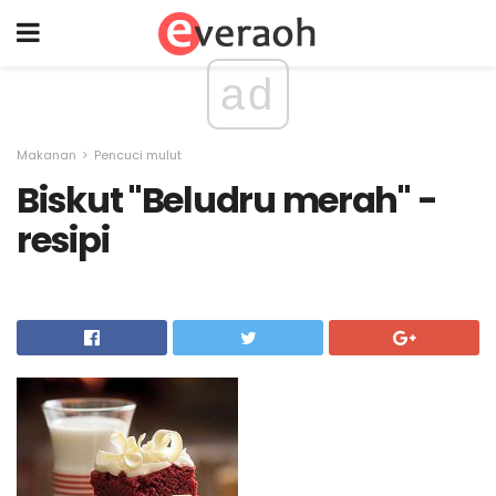
ad
Makanan
Pencuci mulut
Biskut "Beludru merah" -
resipi