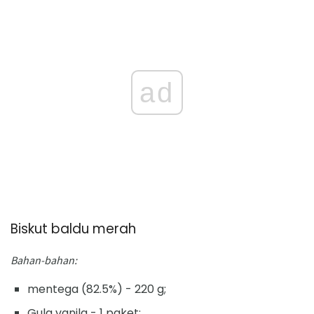
ad
Biskut baldu merah
Bahan-bahan:
mentega (82.5%) - 220 g;
Gula vanila - 1 paket;